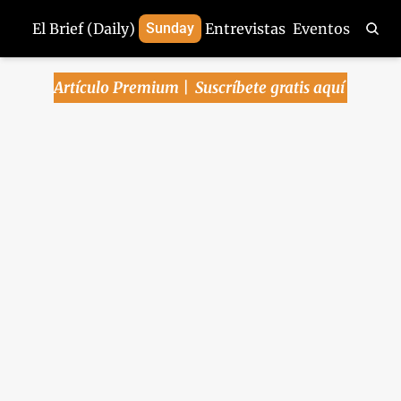
El Brief (Daily)
Sunday
Entrevistas
Eventos
Artículo Premium | 
Suscríbete gratis aquí
Arena Pública | 1-
abr-2025
Crecen versiones de aranceles de 
Trump del 20% - Cae manufactura 
en EU - ¿Bajará Hacienda sus 
expectativas de crecimiento? - Slim, 
cautelosamente optimista sobre 
Trump
Arena Pública