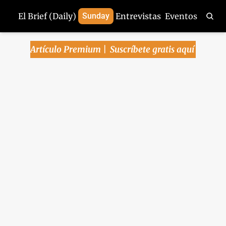
El Brief (Daily)
Sunday
Entrevistas
Eventos
Artículo Premium | 
Suscríbete gratis aquí
Arena Pública | 11-
abr-2025
China eleva arancel a EU al 125%, no 
subirá más - Sorprende la actividad 
industrial en México - Trump 
amenaza a México por el agua - 
Gigantes bancarios en EU elevan 
ganancias
Arena Pública