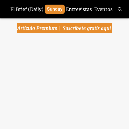
El Brief (Daily)
Sunday
Entrevistas
Eventos
Artículo Premium | 
Suscríbete gratis aquí
Arena Pública | 2-
abr-2025
Todas las miradas sobre Trump - 
Hacienda sigue (demasiado) 
optimista - Caen fuerte ventas de 
Tesla - Meta apuesta por más gafas 
inteligentes.
Arena Pública
Apr 2, 2025