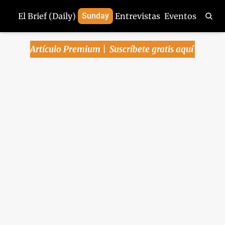
El Brief (Daily)
Sunday
Entrevistas
Eventos
Artículo Premium | 
Suscríbete gratis aquí
Arena Pública | 28-
feb-2025
La inflación PCE en EU se modera - 
¿La extradición masiva de narcos a 
EU evitará aranceles? - Femsa quiere 
licencia bancaria para Spin by Oxxo - 
Amazon se une a la carrera de chips 
cuánticos
Arena Pública