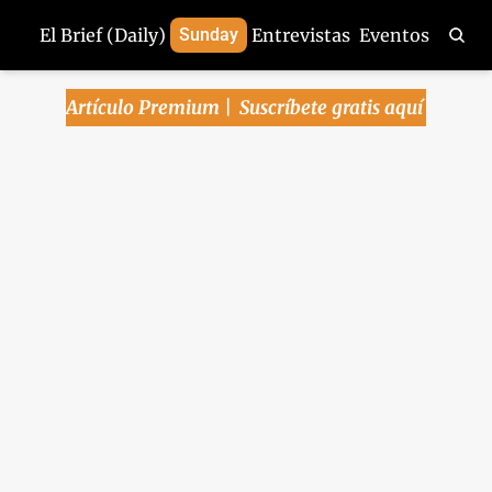
El Brief (Daily)
Sunday
Entrevistas
Eventos
Artículo Premium | 
Suscríbete gratis aquí
Arena Pública | 3-
mar-2025
Aranceles a México iniciarán 
mañana, pero aún falta el "cuánto" y 
"cómo" - Se desploma confianza de 
empresas para invertir - Honda no 
fabricará en México próximo Civic 
Arena Pública
Mar 3, 2025