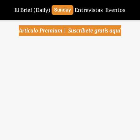
El Brief (Daily)
Sunday
Entrevistas
Eventos
Artículo Premium | 
Suscríbete gratis aquí
 Pública | Avalan mer
ación de rescate a Pe
priva la cautela por el 
que falta
Lee la edición de este miércoles, 23 de julio del 2025
ica