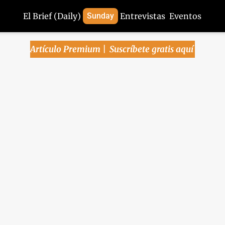
El Brief (Daily)
Sunday
Entrevistas
Eventos
Artículo Premium | 
Suscríbete gratis aquí
 Pública | Inflación ba
 tregua en junio y crec
arriba de expectativas
Lee la edición de este miércoles, 9 de julio del 2025
ica