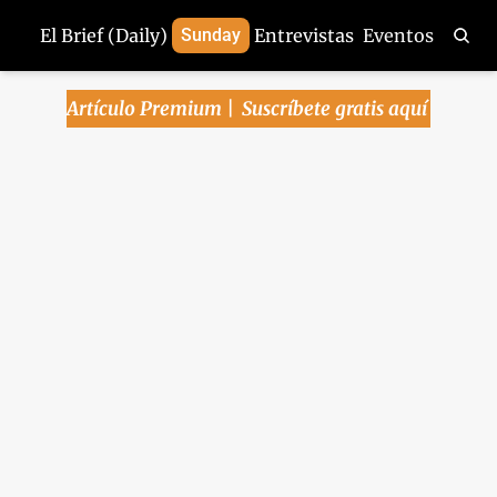
El Brief (Daily)
Sunday
Entrevistas
Eventos
Artículo Premium | 
Suscríbete gratis aquí
Arena Pública | La 
inversión y el 
consumo confirman 
estancamiento de la 
economía... se vienen 
nubarrones