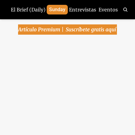
El Brief (Daily)
Sunday
Entrevistas
Eventos
Artículo Premium | 
Suscríbete gratis aquí
Arena Pública | 
Persiste alta 
inflación subyacente 
en julio; pero el 
mercado espera que 
Banxico baje la tasa