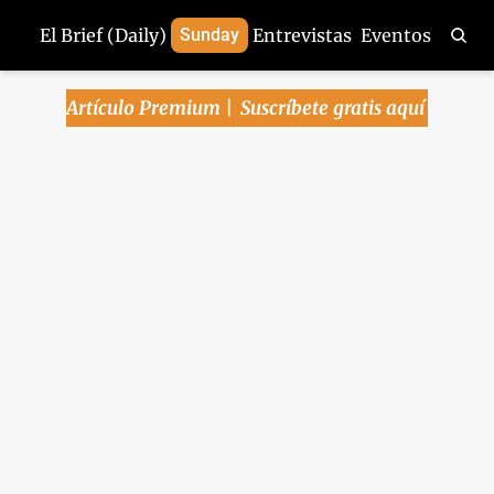
El Brief (Daily)
Sunday
Entrevistas
Eventos
Artículo Premium | 
Suscríbete gratis aquí
Arena Pública | Se 
cae reunión 
Sheinbaum-Trump, 
mientras Canadá 
avanza en acuerdo 
bilateral y GB reduce 