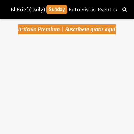
El Brief (Daily)
Sunday
Entrevistas
Eventos
Artículo Premium | 
Suscríbete gratis aquí
Arena Pública | Se 
hunde la inversión 
fija al iniciar el 2T, 
pero el consumo 
muestra fortaleza y 
sostiene la economía