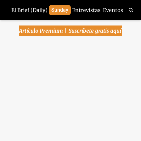
El Brief (Daily)
Sunday
Entrevistas
Eventos
Artículo Premium | 
Suscríbete gratis aquí
Arena Pública | 
Sunday 20-abr-2025
Los autos que harán temblar a 
México - Preocupante estancamiento 
del turismo extranjero - El vía crucis 
financiero que viene para los 
gobiernos estatales
Arena Pública
Apr 20, 2025