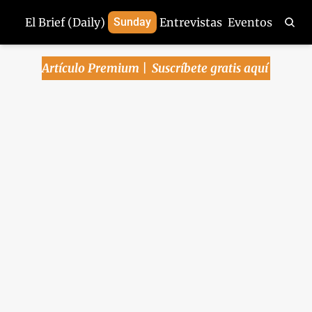
El Brief (Daily)
Sunday
Entrevistas
Eventos
Artículo Premium | 
Suscríbete gratis aquí
Arena Pública | 7 
enero, 2025
🔴 Se disparan importaciones en EU - 
Ven recorte de 50pb si Banxico sigue 
con 4 miembros - Meta elimina fact-
checking - Se fusiona Getty-
Shutterstock
Jan 7, 2025