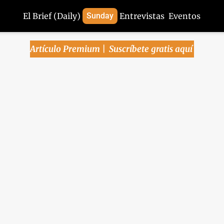
El Brief (Daily)
Sunday
Entrevistas
Eventos
Artículo Premium | 
Suscríbete gratis aquí
na Pública | Domingo,
febrero, 2025
cia guerra comercial: ¿De qué se trata?, cuantificacio
, ¿qué pasará con el peso y tasas? - Elección de juec
recta final
e febrero, 2025