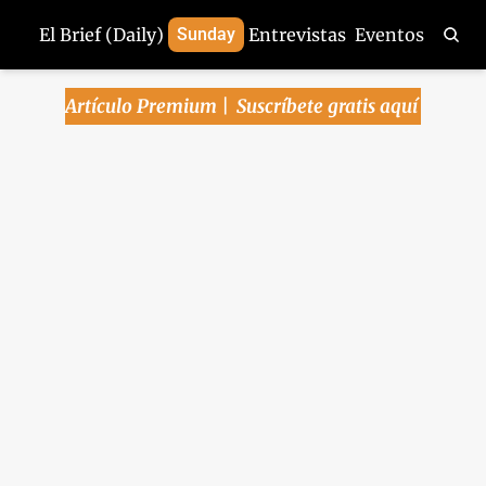
El Brief (Daily)
Sunday
Entrevistas
Eventos
Artículo Premium | 
Suscríbete gratis aquí
El combate al crimen 
será prioridad en la 
negociación con EU: 
Rubin
También hoy: La aprobación de 
Sheinbaum cae a un nuevo mínimo; 
Inversionistas aceleran salida de 