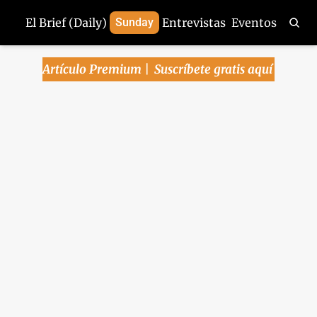
El Brief (Daily)
Sunday
Entrevistas
Eventos
Artículo Premium | 
Suscríbete gratis aquí
El empleo en EU 
sorprende al alza en 
enero y empuja 
expectativas de un 
recorte de la Fed 
hasta julio