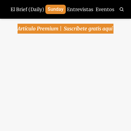
El Brief (Daily)
Sunday
Entrevistas
Eventos
Artículo Premium | 
Suscríbete gratis aquí
EU no renovará y 
reabre el T-MEC: 
¿inicia una década de 
renegociación?
También hoy: Cae inversión pública a 
mayo, golpeada por el ajuste fiscal; 
Peso se mantendría estable hasta 