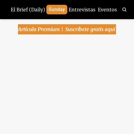
El Brief (Daily)
Sunday
Entrevistas
Eventos
Artículo Premium | 
Suscríbete gratis aquí
La economía rebota 
en abril más de lo 
esperado, pero aún 
sobre bases frágiles
Además: Pesa regulación sobre 
producción de vivienda en México; 
Venta masiva de tecnológicas; ¿Qué 