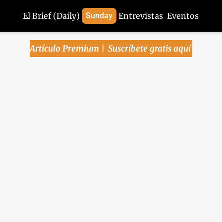
El Brief (Daily)
Sunday
Entrevistas
Eventos
Artículo Premium | 
Suscríbete gratis aquí
ta inflación en enero 
cente marca máximo e
meses
mbién hoy: Debate: Alcalde desmiente a Monreal po
nominales; OPIs se duplicarán, producirán 160 mmd
ias: Goldman; Gruma estará bajo la lupa de la CNA 
ica