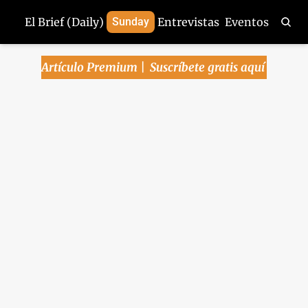
El Brief (Daily)
Sunday
Entrevistas
Eventos
Artículo Premium | 
Suscríbete gratis aquí
Se frena el consumo 
y la inversión vuelve 
a caer en septiembre
También hoy: Se incrementará 13% 
salario mínimo; Con 50 cambios, 
discutirán dictamen a la Ley de 
Aguas; Mitsubishi busca producción 
conjunta en EU con Nissan y Honda; 