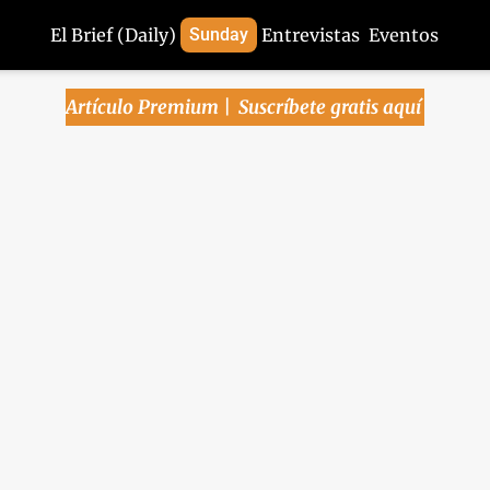
El Brief (Daily)
Sunday
Entrevistas
Eventos
Artículo Premium | 
Suscríbete gratis aquí
y | No habrá ‘Plan Mé
una reforma profunda a
a de desarrollo: Econ
El colapso que acecha a CIBanco, Intercam y Vector
ica