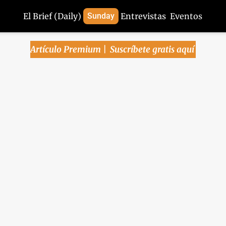
El Brief (Daily)
Sunday
Entrevistas
Eventos
Artículo Premium | 
Suscríbete gratis aquí
Street ajusta expectati
cipa alza de tasas de l
én hoy: Greer endurece postura previo a la negociac
reza laboral en el país; Farmacias Benavides, final
sta salida de la BMV; Nvidia profundiza liga con Taiwa
invertirá 150 mil mdd anuales.
ica
6
/MXN
NASDAQ
DO