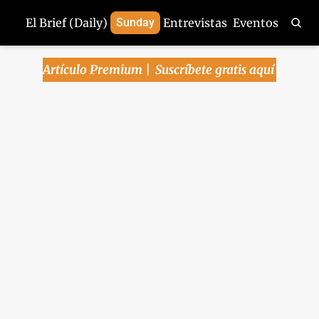
El Brief (Daily)
Sunday
Entrevistas
Eventos
Artículo Premium | 
Suscríbete gratis aquí
Arena Pública | 
Canadá negocia con 
EU acuerdo previo al 
T-MEC, ¿y México?
Lee la edición de este miércoles, 28 
de mayo del 2025.
Arena Pública
May 28, 2025